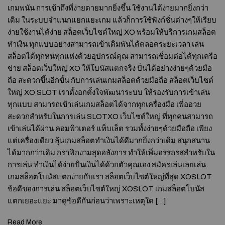
เกมพนัน การเข้าถึงที่ง่ายดายมากยิ่งขึ้น ใช้งานได้ง่ายมากยิ่งกว่า
เดิม ในระบบจำแนกแยกแยะเกม แล้วก็การใช้ฟังก์ชั่นต่างๆให้เรียบ
ง่ายใช้งานได้ง่าย สล็อตเว็บไซต์ใหญ่ XO พร้อมให้บริการเกมสล็อต
ทำเงิน ทุกแบบอย่างสามารถเข้าเดิมพันได้ตลอดระยะเวลา เล่น
สล็อตได้ทุกหนทุกแห่งด้วยอุปกรณ์คุณ สามารถเชื่อมต่อได้ทุกเครือ
ข่าย สล็อตเว็บใหญ่ XO ให้โบนัสแตกจริง ปั่นได้อย่างง่ายๆด้วยมือ
ถือ สะดวกขึ้นอีกขั้น กับการเล่นเกมสล็อตด้วยมือถือ สล็อตเว็บไซต์
ใหญ่ XO SLOT เราตั้งอกตั้งใจพัฒนาระบบ ให้รองรับการเข้าเล่น
ทุกแบบ สามารถเข้าเล่นเกมสล็อตได้จากทุกเครื่องมือ เพื่ออวย
สะดวกสำหรับในการเล่น SLOTXO เว็บไซต์ใหญ่ ที่ทุกคนสามารถ
เข้าเล่นได้ผ่าน คอมพิวเตอร์ แท็บเล็ต รวมทั้งง่ายๆด้วยมือถือ เพียง
แต่เครื่องเดียว ลุ้นเกมสล็อตทำเงินได้ดีมากยิ่งกว่าเดิม สนุกสนาน
ได้มากกว่าเดิม กราฟิกงามสุดอลังการ ทำให้เพิ่มอรรถรสสำหรับใน
การเล่น ทำเงินได้ง่ายปั่นเงินได้ด้วยตัวคุณเอง สมัครเล่นเลยเล่น
เกมสล็อตโบนัสแตกง่ายกับเรา สล็อตเว็บไซต์ใหญ่ที่สุด XOSLOT
ข้อดีของการเล่น สล็อตเว็บไซต์ใหญ่ XOSLOT เกมสล็อตโบนัส
แตกเยอะแยะ มาดูข้อดีกันก่อนว่าเพราะเหตุใด […]
Read More