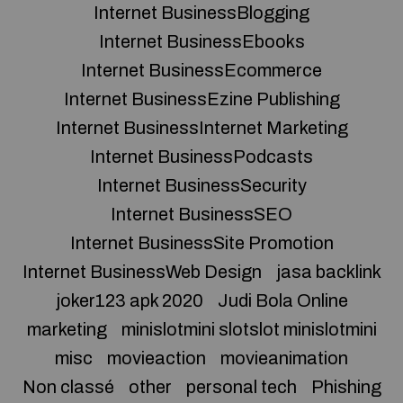
Internet BusinessBlogging
Internet BusinessEbooks
Internet BusinessEcommerce
Internet BusinessEzine Publishing
Internet BusinessInternet Marketing
Internet BusinessPodcasts
Internet BusinessSecurity
Internet BusinessSEO
Internet BusinessSite Promotion
Internet BusinessWeb Design
jasa backlink
joker123 apk 2020
Judi Bola Online
marketing
minislotmini slotslot minislotmini
misc
movieaction
movieanimation
Non classé
other
personal tech
Phishing