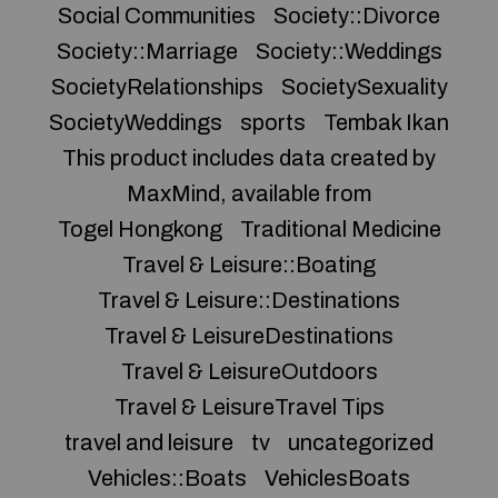
Social Communities
Society::Divorce
Society::Marriage
Society::Weddings
SocietyRelationships
SocietySexuality
SocietyWeddings
sports
Tembak Ikan
This product includes data created by
MaxMind, available from
Togel Hongkong
Traditional Medicine
Travel & Leisure::Boating
Travel & Leisure::Destinations
Travel & LeisureDestinations
Travel & LeisureOutdoors
Travel & LeisureTravel Tips
travel and leisure
tv
uncategorized
Vehicles::Boats
VehiclesBoats