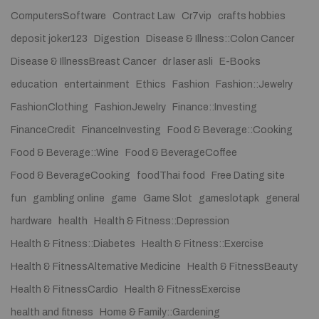
ComputersSoftware
Contract Law
Cr7vip
crafts hobbies
deposit joker123
Digestion
Disease & Illness::Colon Cancer
Disease & IllnessBreast Cancer
dr laser asli
E-Books
education
entertainment
Ethics
Fashion
Fashion::Jewelry
FashionClothing
FashionJewelry
Finance::Investing
FinanceCredit
FinanceInvesting
Food & Beverage::Cooking
Food & Beverage::Wine
Food & BeverageCoffee
Food & BeverageCooking
foodThai food
Free Dating site
fun
gambling online
game
Game Slot
gameslotapk
general
hardware
health
Health & Fitness::Depression
Health & Fitness::Diabetes
Health & Fitness::Exercise
Health & FitnessAlternative Medicine
Health & FitnessBeauty
Health & FitnessCardio
Health & FitnessExercise
health and fitness
Home & Family::Gardening