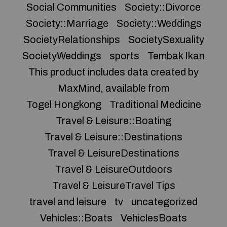
Social Communities
Society::Divorce
Society::Marriage
Society::Weddings
SocietyRelationships
SocietySexuality
SocietyWeddings
sports
Tembak Ikan
This product includes data created by
MaxMind, available from
Togel Hongkong
Traditional Medicine
Travel & Leisure::Boating
Travel & Leisure::Destinations
Travel & LeisureDestinations
Travel & LeisureOutdoors
Travel & LeisureTravel Tips
travel and leisure
tv
uncategorized
Vehicles::Boats
VehiclesBoats