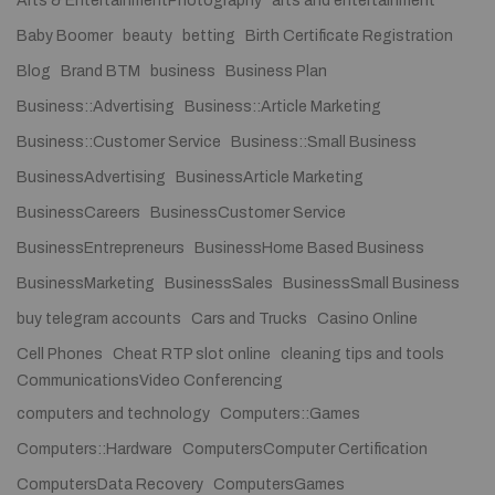
Arts & EntertainmentPhotography
arts and entertainment
Baby Boomer
beauty
betting
Birth Certificate Registration
Blog
Brand BTM
business
Business Plan
Business::Advertising
Business::Article Marketing
Business::Customer Service
Business::Small Business
BusinessAdvertising
BusinessArticle Marketing
BusinessCareers
BusinessCustomer Service
BusinessEntrepreneurs
BusinessHome Based Business
BusinessMarketing
BusinessSales
BusinessSmall Business
buy telegram accounts
Cars and Trucks
Casino Online
Cell Phones
Cheat RTP slot online
cleaning tips and tools
CommunicationsVideo Conferencing
computers and technology
Computers::Games
Computers::Hardware
ComputersComputer Certification
ComputersData Recovery
ComputersGames