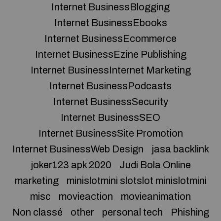
Internet BusinessBlogging
Internet BusinessEbooks
Internet BusinessEcommerce
Internet BusinessEzine Publishing
Internet BusinessInternet Marketing
Internet BusinessPodcasts
Internet BusinessSecurity
Internet BusinessSEO
Internet BusinessSite Promotion
Internet BusinessWeb Design
jasa backlink
joker123 apk 2020
Judi Bola Online
marketing
minislotmini slotslot minislotmini
misc
movieaction
movieanimation
Non classé
other
personal tech
Phishing