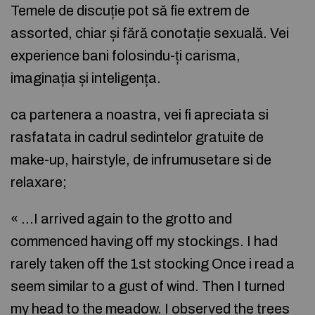
Temele de discuție pot să fie extrem de
assorted, chiar și fără conotație sexuală. Vei
experience bani folosindu-ți carisma,
imaginația și inteligența.
ca partenera a noastra, vei fi apreciata si
rasfatata in cadrul sedintelor gratuite de
make-up, hairstyle, de infrumusetare si de
relaxare;
« …I arrived again to the grotto and
commenced having off my stockings. I had
rarely taken off the 1st stocking Once i read a
seem similar to a gust of wind. Then I turned
my head to the meadow. I observed the trees