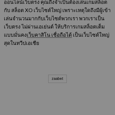
ออนไลน์เว็บตรง คุณถึงจำเป็นต้องเล่นเกมสล็อต
กับ สล็อต XO เว็บไซต์ใหญ่ เพราะเหตุใดถึงมีผู้เข้า
เล่นจำนวนมากกับเว็บไซต์พวกเรา พวกเราเป็น
เว็บตรง ไม่ผ่านเอเย่นต์ ให้บริการเกมสล็อตเต็ม
แบบมั่นคง
เว็บคาสิโน เชื่อถือได้
เป็นเว็บไซต์ใหญ่
สุดในทวีปเอเชีย
zaabet