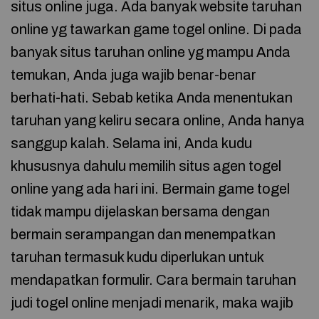
situs online juga. Ada banyak website taruhan
online yg tawarkan game togel online. Di pada
banyak situs taruhan online yg mampu Anda
temukan, Anda juga wajib benar-benar
berhati-hati. Sebab ketika Anda menentukan
taruhan yang keliru secara online, Anda hanya
sanggup kalah. Selama ini, Anda kudu
khususnya dahulu memilih situs agen togel
online yang ada hari ini. Bermain game togel
tidak mampu dijelaskan bersama dengan
bermain serampangan dan menempatkan
taruhan termasuk kudu diperlukan untuk
mendapatkan formulir. Cara bermain taruhan
judi togel online menjadi menarik, maka wajib