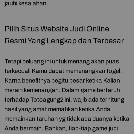
jauhi kesalahan.
Pilih Situs Website Judi Online
Resmi Yang Lengkap dan Terbesar
Tetapi peluang ini untuk menang akan puas
terkecuali Kamu dapat memenangkan togel.
Karna benefitnya begitu besar ketika Kalian
meraih kemenangan. Dalam game bertaruh
terhadap Totoagung2 ini, wajib ada terhitung
hasil yang amat mematikan ketika Anda
memainkan taruhan yg tidak ada duanya ketika
Anda bermain. Bahkan, tiap-tiap game judi