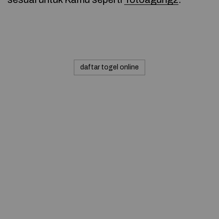
daftar togel online