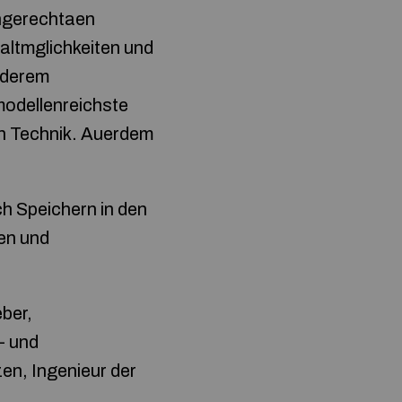
hngerechtaen
altmglichkeiten und
anderem
modellenreichste
en Technik. Auerdem
h Speichern in den
en und
ber,
- und
en, Ingenieur der