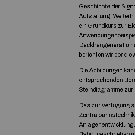
Geschichte der Signa
Aufstellung. Weiterh
ein Grundkurs zur El
Anwendungenbeispiele
Deckhengeneration u
berichten wir ber die
Die Abbildungen kan
entsprechenden Bere
Steindiagramme zur 
Das zur Verfügung s
Zentralbahnstechnik
Anlagenentwicklung,
Bahn, geschrieben un