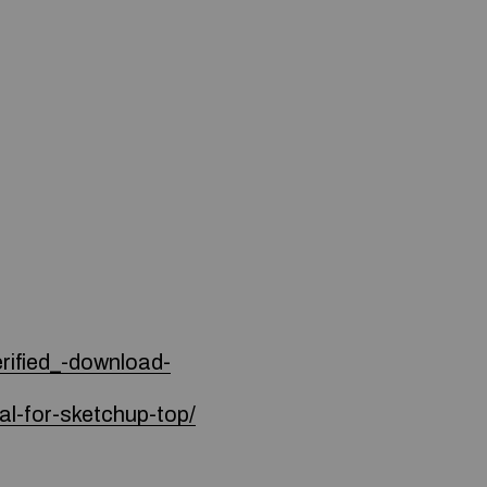
rified_-download-
al-for-sketchup-top/