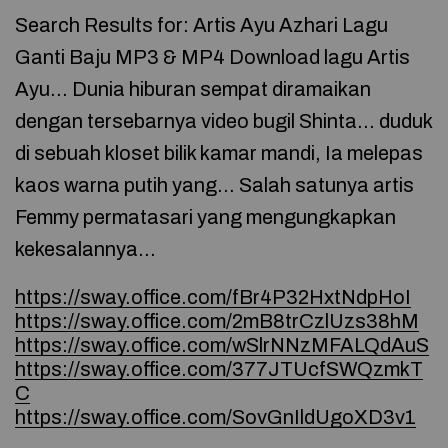
Search Results for: Artis Ayu Azhari Lagu
Ganti Baju MP3 & MP4 Download lagu Artis
Ayu… Dunia hiburan sempat diramaikan
dengan tersebarnya video bugil Shinta… duduk
di sebuah kloset bilik kamar mandi, Ia melepas
kaos warna putih yang… Salah satunya artis
Femmy permatasari yang mengungkapkan
kekesalannya…
https://sway.office.com/fBr4P32HxtNdpHoI
https://sway.office.com/2mB8trCzlUzs38hM
https://sway.office.com/wSlrNNzMFALQdAuS
https://sway.office.com/377JTUcfSWQzmkT
C
https://sway.office.com/SovGnIldUgoXD3v1