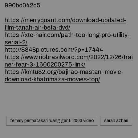
990bd042c5
https://merryquant.com/download-updated-
film-tanah-air-beta-dvd/
https://xtc-hair.com/path-too-long-pro-utility-
serial-2/
http://8848pictures.com/?p=17444
https://www.riobrasilword.com/2022/12/26/trai
ner-fear-3-1600200275-link/
https://kmtu82.org/bajirao-mastani-movie-
download-khatrimaza-movies-top/
femmy permatasari ruang ganti 2003 video
sarah azhari