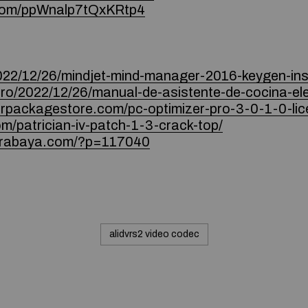
e.com/ppWnalp7tQxKRtp4
2022/12/26/mindjet-mind-manager-2016-keygen-inst
.ro/2022/12/26/manual-de-asistente-de-cocina-ele
uorpackagestore.com/pc-optimizer-pro-3-0-1-0-lic
om/patrician-iv-patch-1-3-crack-top/
surabaya.com/?p=117040
alidvrs2 video codec