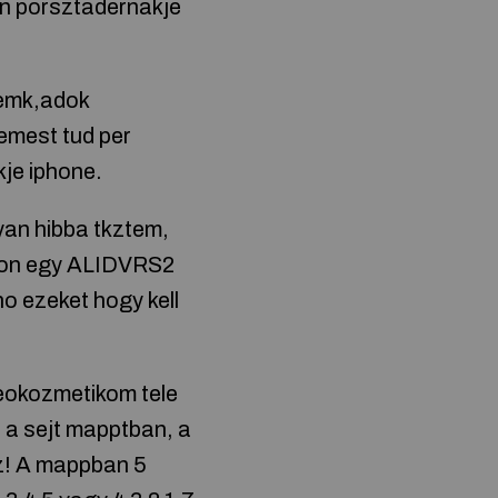
on porsztadernakje
nemk,adok
emest tud per
je iphone.
lyan hibba tkztem,
tmon egy ALIDVRS2
no ezeket hogy kell
deokozmetikom tele
p a sejt mapptban, a
ez! A mappban 5