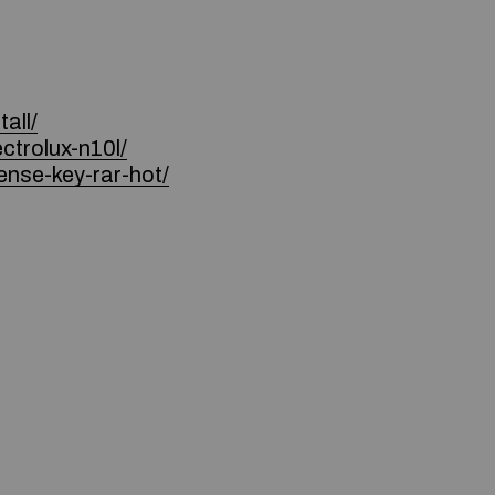
all/
ctrolux-n10l/
ense-key-rar-hot/