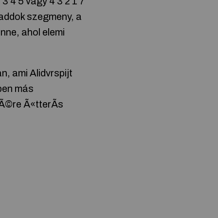
 3 4 5 vagy 4 3 2 1 7
alraddok szegmeny, a
enne, ahol elemi
, ami Alidvrspijt
tben más
Ã©re Ã«tterÃs