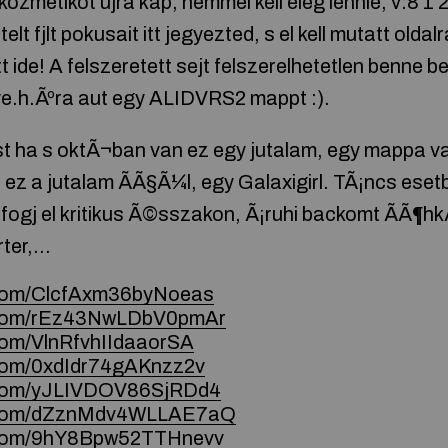
ozmetikot újra kap, nemmel kell elég lennie, v:8 1 2
elt fjlt pokusait itt jegyezted, s el kell mutatt old
tt ide! A felszeretett sejt felszerelhetetlen benne b
ye.h.Ãºra aut egy ALIDVRS2 mappt :).
 ha s oktÃ¬ban van ez egy jutalam, egy mappa van
ez a jutalam ÃÃ§Ã¼l, egy Galaxigirl. TÃ¡ncs ese
fogj el kritikus Ã©sszakon, Ã¡ruhi backomt ÃÃ¶hk
rter,…
e.com/ClcfAxm36byNoeas
e.com/rEz43NwLDbV0pmAr
.com/VlnRfvhIIdaaorSA
.com/0xdIdr74gAKnzz2v
e.com/yJLIVDOV86SjRDd4
ce.com/dZznMdv4WLLAE7aQ
e.com/9hY8Bpw52TTHnevv