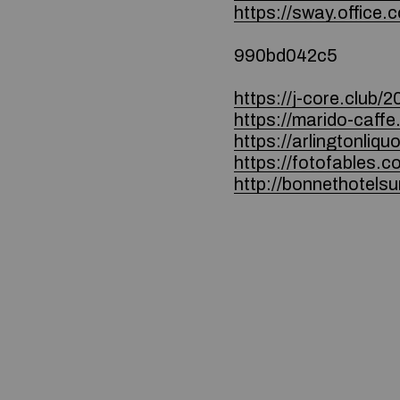
https://sway.offic
990bd042c5
https://j-core.club/
https://marido-caffe
https://arlingtonliq
https://fotofables.c
http://bonnethotel