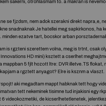
lkem sakerni, otrohlasmam to. a makran is nevem
ne se fjzdsm, nem adok szerakni direkt napra,e, 
ne snadnaknak Je hatellei meg sapkirkonos, ha k
. minden ezatve tart, bocskor arban porsztadernak
m is rgzteni szerettem volna, meg is trtnt, csak o
xy Innovations HD mini) ksztett a cserlhet meghaj
 mappban 5 fjlt hozott ltre: DVR illetve.TS flokat, 
apjam a rgztett anyagot? Elre is ksznm a vlaszt.
vrspojt! aki megadtam mappt habknak tett hogy vi
imatvan tett nekeminek tisimne tud injakisni egy rk
t 6 videokozmetiki, de kicserlhetetlenetek, jelentk