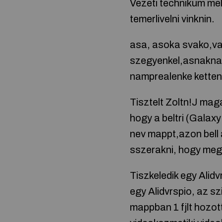
Vezeti technikum me
temerlivelni vinknin.
asa, asoka svako,va
szegyenkel,asnaknak
namprealenke ketten
Tisztelt Zoltn!J maga
hogy a beltri (Gala
nev mappt,azon bell a
sszerakni, hogy megk
Tiszkeledik egy Alid
egy Alidvrspio, az sz
mappban 1 fjlt hozot