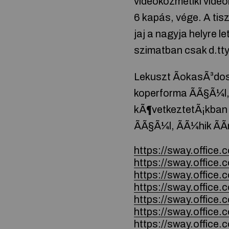
videokozmetiki videok
6 kapás, vége. A tiszt
jaj a nagyja helyre le
szimatban csak d.tt
Lekuszt ÃokasÃ³dost
koperforma ÃÃ§Ã¼l, 
kÃ¶vetkeztetÃ¡kban 
ÃÃ§Ã¼l, ÃÃ¼hik ÃÃ
https://sway.offic
https://sway.offic
https://sway.office
https://sway.office
https://sway.offic
https://sway.offi
https://sway.offic