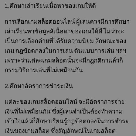
1.ศึกษาเล่าเรียนเนื้อหาของเกมให้ดี
การเลือกเกมสล็อตออนไลน์ ผู้เล่นควรมีการศึกษา
เล่าเรียนหาข้อมูลลัเนื้อหาของเกมให้ดี ไม่ว่าจะ
เป็นการเลือกค่ายที่ได้รับความนิยม ลักษณะของ
เกม กฎข้อตกลงในการเล่น ต้นแบบการเล่น
ฯลฯ
เพราะว่าแต่ละเกมสล็อตนั้นจะมีกฎกติกาแล้วก็
กรรมวิธีการเล่นที่ไม่เหมือนกัน
2.ศึกษาอัตราการชำระเงิน
แต่ละของเกมสล็อตออนไลน์ จะมีอัตราการจ่าย
เงินที่ไม่เหมือนกัน ซึ่งผู้เล่นจำเป็นต้องทำความ
เข้าใจแล้วก็ศึกษาเรียนรู้กฎข้อตกลงในการชำระ
เงินของเกมสล็อต ซึ่งสัญลักษณ์ในเกมสล็อต