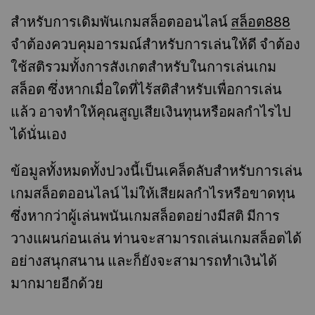
สำหรับการเดิมพันเกมสล็อตออนไลน์
สล็อต888
จำต้องควบคุมอารมณ์สำหรับการเล่นให้ดี จำต้อง
ใช้สติรวมทั้งการสังเกตสำหรับในการเล่นเกม
สล็อต ซึ่งหากเมื่อใดที่ไร้สติสำหรับเพื่อการเล่น
แล้ว อาจทำให้คุณสูญเสียเงินทุนหรือผลกำไรไป
ได้นั่นเอง
ข้อมูลทั้งหมดทั้งปวงนี้เป็นเคล็ดลับสำหรับการเล่น
เกมสล็อตออนไลน์ ไม่ให้เสียผลกำไรหรือขาดทุน
ซึ่งหากว่าผู้เล่นพนันเกมสล็อตอย่างมีสติ มีการ
วางแผนก่อนเล่น ท่านจะสามารถเล่นเกมสล็อตได้
อย่างสนุกสนาน และก็ยังจะสามารถทำเงินได้
มากมายอีกด้วย