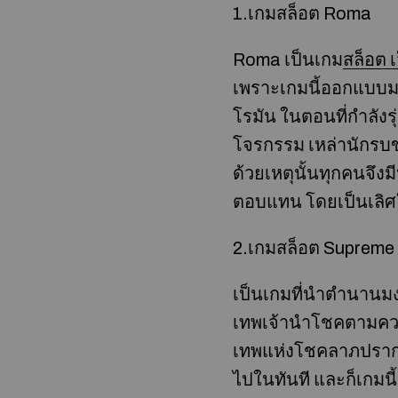
1.เกมสล็อต Roma
Roma เป็นเกม
สล็อต เ
เพราะเกมนี้ออกแบบมา
โรมัน ในตอนที่กำลังรุ
โจรกรรม เหล่านักรบขอ
ด้วยเหตุนั้นทุกคนจึง
ตอบแทน โดยเป็นเลิศใ
2.เกมสล็อต Supreme
เป็นเกมที่นำตำนานมง
เทพเจ้านำโชคตามคว
เทพแห่งโชคลาภปรากฏข
ไปในทันที และก็เกมน