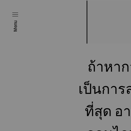
Menu
ถ้าหาก
เป็นการ
ที่สุด 