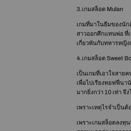
3.เกมสล็อต Mulan
เกมที่มาในธีมของนักส
สาวออกศึกแทนพ่อ ที่เ
เกี่ยวพันกับทหารหญิง
4.เกมสล็อต Sweet B
เป็นเกมที่เอาใจสายคน
เพื่อไปเรียงทอฟฟี่นา
มากยิ่งกว่า 10 เท่า 
เพราะเหตุไรจำเป็นต้
เพราะเกมสล็อตลงทุนน