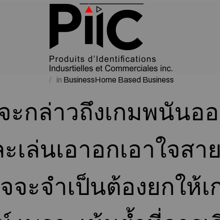
in
BusinessHome Based Business
จะกล่าวถึงเกมพนันออน
ละเล่นเอาอกเอาใจสายเ
อาจจะจำเป็นต้องยกให้