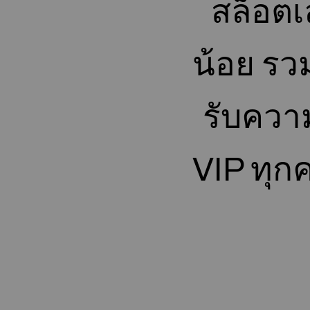
สล็อตเ
น้อย รว
รับควา
VIP ทุก