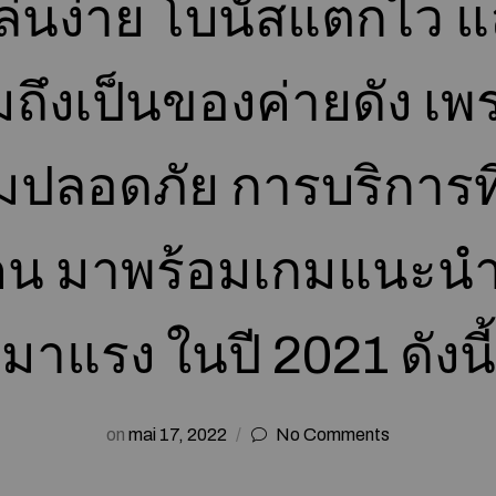
ล่นง่าย โบนัสแตกไว แล
มถึงเป็นของค่ายดัง เพ
มปลอดภัย การบริการที่
คน มาพร้อมเกมแนะนำ
มาแรง ในปี 2021 ดังนี้
on
mai 17, 2022
No Comments