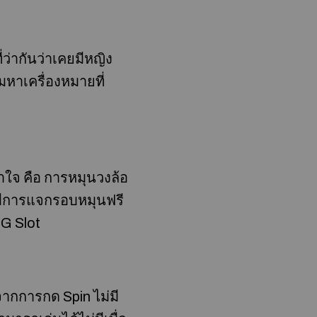
ว่ากันว่าเคยมีหญิง
มหาเครื่องหมายที่
าใจ คือ การหมุนวงล้อ
จ มีการแจกรอบหมุนฟรี
PG Slot
จากการกด Spin ไม่มี