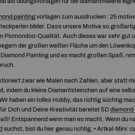
eal als übungsvorlagen für die diamantmalerei eign
mond painting
vorlagen zum ausdrucken : 25 motive
r steckperlen bilder. Dass unsere Motive so großar
en Picmondoo-Qualität. Auch dieses war sehr gut u
n wegern der großen weißen Fläche um den Löwenko
s Diamond Painting und es macht großen Spaß, nim
pruch.
tioniert zwar wie Malen nach Zahlen, aber statt mi
ild, indem du kleine Diamantsteinchen auf eine sel
 Wir haben ein tolles Hobby, das richtig süchtig m
für Dich und Deine Kreativität bereitet 5D
diamond 
Spaß! Entspannend wenn man es macht. Wenn du 
d
suchst, bist du hier genau richtig. • Artkal-Mini: c