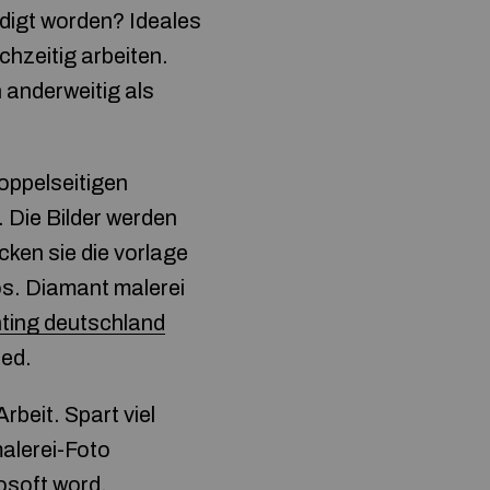
digt worden? Ideales
hzeitig arbeiten.
 anderweitig als
oppelseitigen
 Die Bilder werden
ucken sie die vorlage
os. Diamant malerei
ting deutschland
ted.
rbeit. Spart viel
alerei-Foto
rosoft word.