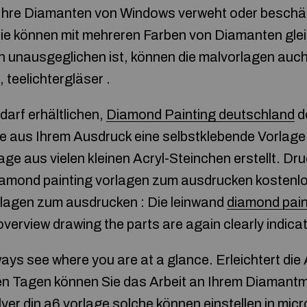
 Ihre Diamanten von Windows verweht oder beschä
e können mit mehreren Farben von Diamanten gleic
 unausgeglichen ist, können die malvorlagen auch
, teelichtergläser .
darf erhältlichen,
Diamond Painting deutschland
d
e aus Ihrem Ausdruck eine selbstklebende Vorlage.
lage aus vielen kleinen Acryl-Steinchen erstellt. Dr
diamond painting vorlagen zum ausdrucken kostenl
lagen zum ausdrucken : Die leinwand
diamond pain
overview drawing the parts are again clearly indica
ys see where you are at a glance. Erleichtert die A
gen Tagen können Sie das Arbeit an Ihrem Diamantm
yer din a6 vorlage solche können einstellen in mic