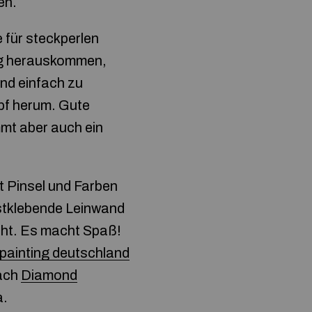
en.
 für steckperlen
tig herauskommen,
nd einfach zu
pf herum. Gute
mt aber auch ein
t Pinsel und Farben
bstklebende Leinwand
acht. Es macht Spaß!
painting deutschland
nach
Diamond
a.