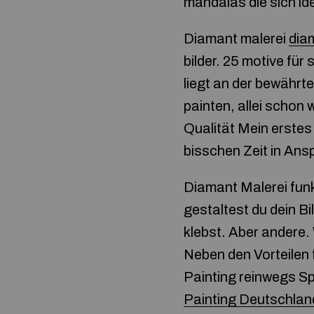
mandalas die sich id
Diamant malerei
dia
bilder. 25 motive fü
liegt an der bewährt
painten, allei scho
Qualität Mein erste
bisschen Zeit in Ans
Diamant Malerei funk
gestaltest du dein B
klebst. Aber andere.
Neben den Vorteilen 
Painting reinwegs 
Painting Deutschlan