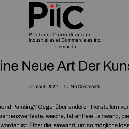
in
sports
ine Neue Art Der Kun
on
mai 3, 2022
No Comments
ond Painting
? Gegenüber anderen Herstellern vo
gehrenswerteste, weiche, faltenfreie Leinwand, di
worden ist. Über die leinwand, um so mögliche lo