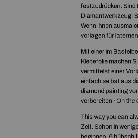
festzudrücken. Sind
Diamantwerkzeug: Si
Wenn ihnen ausmalen
vorlagen für laternen
Mit einer im Bastelbe
Klebefolie machen Si
vermittelst einer Vor
einfach selbst aus 
diamond painting
vor
vorbereiten · On the 
This way you can alwa
Zeit. Schon in weni
beginnen. 6 hübsch fl