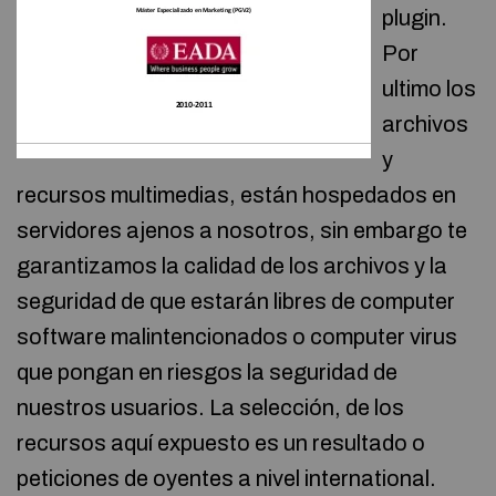
plugin.
Por
ultimo los
archivos
y
recursos multimedias, están hospedados en
servidores ajenos a nosotros, sin embargo te
garantizamos la calidad de los archivos y la
seguridad de que estarán libres de computer
software malintencionados o computer virus
que pongan en riesgos la seguridad de
nuestros usuarios. La selección, de los
recursos aquí expuesto es un resultado o
peticiones de oyentes a nivel international.