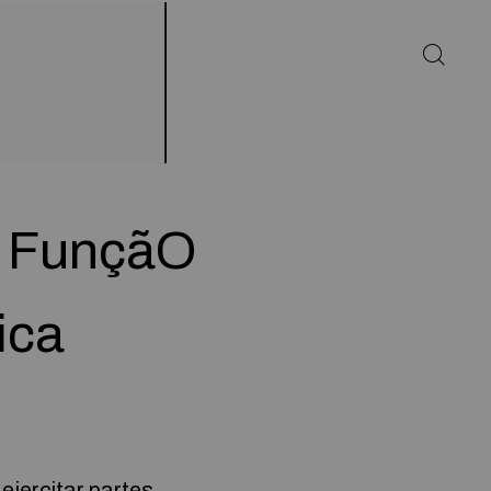
m FunçãO
ica
ejercitar partes