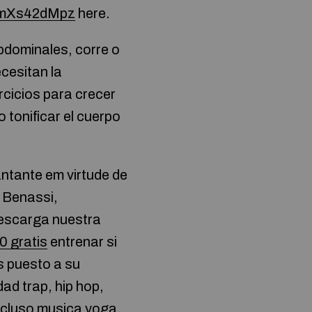
8OmXs42dMpz
here.
abdominales, corre o
cesitan la
rcicios para crecer
 tonificar el cuerpo
antante em virtude de
y Benassi,
descarga nuestra
0 gratis
entrenar si
s puesto a su
ad trap, hip hop,
incluso musica yoga,