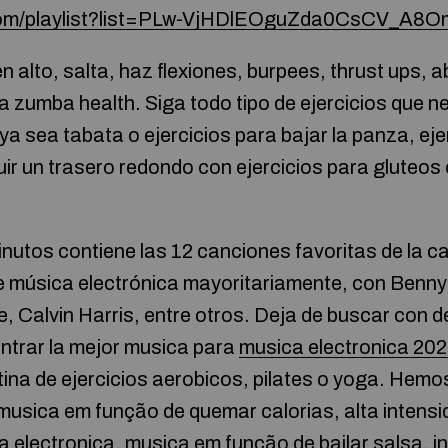
.com/playlist?list=PLw-VjHDlEOguZda0CsCV_A
 alto, salta, haz flexiones, burpees, thrust ups, 
a zumba health. Siga todo tipo de ejercicios que ne
ya sea tabata o ejercicios para bajar la panza, eje
ir un trasero redondo con ejercicios para gluteos o
minutos contiene las 12 canciones favoritas de la c
uye música electrónica mayoritariamente, con Benn
, Calvin Harris, entre otros. Deja de buscar con 
ntrar la mejor musica para
musica electronica 202
ina de ejercicios aerobicos, pilates o yoga. Hemo
 musica em função de quemar calorias, alta intensid
ca electronica, musica em função de bailar salsa, 