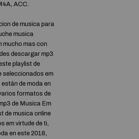
 M4A, ACC.
cion de musica para
cuche musica
con mucho mas con
uedes descargar mp3
ste playlist de
te seleccionados em
ue están de moda en
varios formatos de
 mp3 de Musica Em
st de musica online
 em virtude de ti,
oda en este 2018,