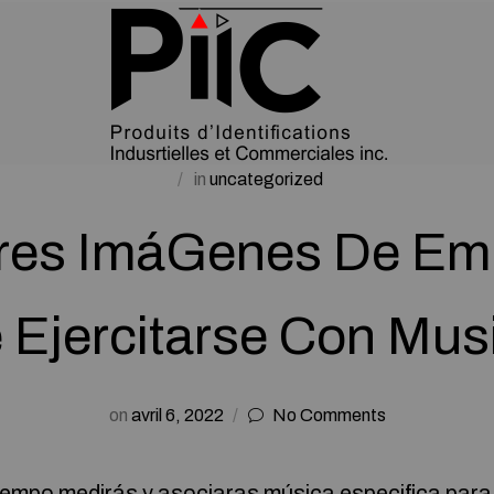
in
uncategorized
res ImáGenes De E
 Ejercitarse Con Mus
on
avril 6, 2022
No Comments
iempo medirás y asociaras música especifica para 