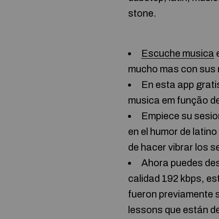
stone.
Escuche musica
e
mucho mas con sus ru
En esta app grati
musica em função de 
Empiece su sesion
en el humor de latino
de hacer vibrar los s
Ahora puedes des
calidad 192 kbps, es
fueron previamente s
lessons que están d