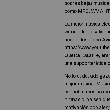
podrás bajar musica
como MP3, WMA, iT
La mejor música elec
virtude de no salir n
conocidos como Avici
https://www.youtu
Guetta, Bastille, en
una supporterática d
No lo dude, adelgazar
mejor musica. Música
escuchar música moti
gimnasio. Ya sea que
motivación con alegr