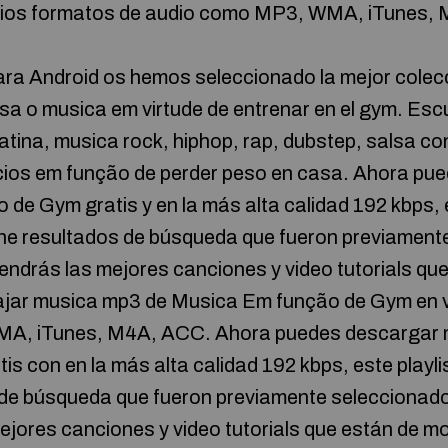
arios formatos de audio como MP3, WMA, iTunes,
ara Android os hemos seleccionado la mejor colec
asa o musica em virtude de entrenar en el gym. Es
latina, musica rock, hiphop, rap, dubstep, salsa 
cicios em função de perder peso en casa. Ahora p
de Gym gratis y en la más alta calidad 192 kbps, e
ene resultados de búsqueda que fueron previamen
obtendrás las mejores canciones y video tutorials q
ajar musica mp3 de Musica Em função de Gym en 
A, iTunes, M4A, ACC. Ahora puedes descargar
tis con en la más alta calidad 192 kbps, este playli
de búsqueda que fueron previamente seleccionados
ejores canciones y video tutorials que están de m