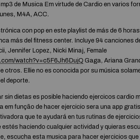
 mp3 de Musica Em virtude de Cardio en varios fo
unes, M4A, ACC.
trónica con pop en este playlist de más de 6 hora
unca más del fitness center. Incluye 94 canciones d
i, Jennifer Lopez, Nicki Minaj, Female
be.com/watch?v=c5F6Jh6DujQ
Gaga, Ariana Grand
tre otros. Ellie no es conocida por su música solam
el deporte.
 sin dietas es posible haciendo ejercicos cardio m
 em função de hacer ejercicio sera una app gratis
vadora que te ayudará en tus rutinas de ejercicio
 estés haciendo cualquier actividad y quieras es
e, escucha esta musica para hacer ejercicios que t