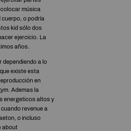
a colocar música
l cuerpo, o podría
stos kid sólo dos
acer ejercicio. La
timos años.
or dependiendo a lo
que existe esta
 reproducción en
 gym. Ademas la
s energeticos altos y
o cuando revenue a
aeton, o incluso
e about