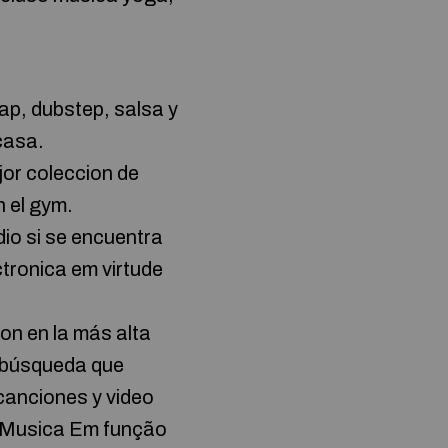
rap, dubstep, salsa y
casa.
or coleccion de
 el gym.
io si se encuentra
ctronica em virtude
n en la más alta
e búsqueda que
canciones y video
e Musica Em função