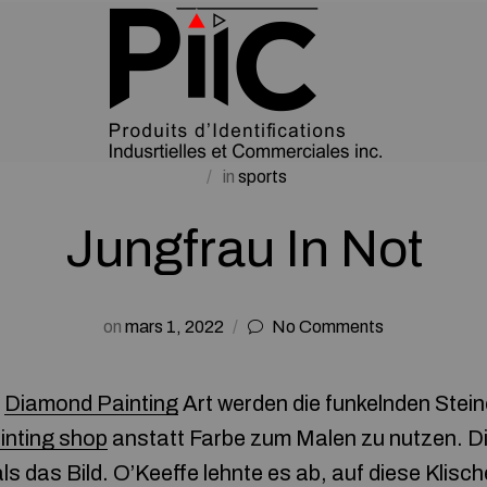
in
sports
Jungfrau In Not
on
mars 1, 2022
No Comments
i
Diamond Painting
Art werden die funkelnden Stein
inting shop
anstatt Farbe zum Malen zu nutzen. Di
s das Bild. O’Keeffe lehnte es ab, auf diese Klisch