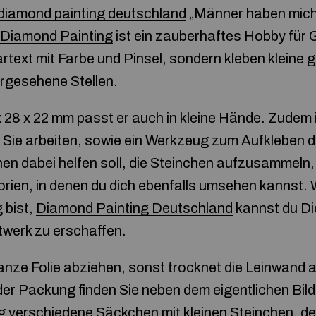
diamond painting deutschland
„Männer haben mich 
Diamond Painting
ist ein zauberhaftes Hobby für 
lartext mit Farbe und Pinsel, sondern kleben kleine
vorgesehene Stellen.
28 x 22 mm passt er auch in kleine Hände. Zudem is
 Sie arbeiten, sowie ein Werkzeug zum Aufkleben d
hnen dabei helfen soll, die Steinchen aufzusammeln,
gorien, in denen du dich ebenfalls umsehen kannst.
 bist,
Diamond Painting Deutschland
kannst du D
twerk zu erschaffen.
nze Folie abziehen, sonst trocknet die Leinwand au
 der Packung finden Sie neben dem eigentlichen Bil
g
verschiedene Säckchen mit kleinen Steinchen, d