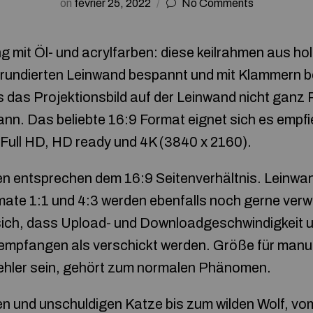
on
février 25, 2022
No Comments
g mit Öl- und acrylfarben: diese keilrahmen aus hol
grundierten Leinwand bespannt und mit Klammern be
s das Projektionsbild auf der Leinwand nicht gan
n. Das beliebte 16:9 Format eignet sich es empfie
Full HD, HD ready und 4K (3840 x 2160).
n entsprechen dem 16:9 Seitenverhältnis. Leinwand
ate 1:1 und 4:3 werden ebenfalls noch gerne ver
sich, dass Upload- und Downloadgeschwindigkeit un
 empfangen als verschickt werden. Größe für manu
Fehler sein, gehört zum normalen Phänomen.
en und unschuldigen Katze bis zum wilden Wolf, vo