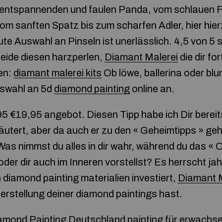
entspannenden und faulen Panda, vom schlauen F
m sanften Spatz bis zum scharfen Adler, hier hierz
te Auswahl an Pinseln ist unerlässlich. 4,5 von 5 
eide diesen harzperlen,
Diamant Malerei
die dir fo
en:
diamant malerei kits
Ob löwe, ballerina oder bl
uswahl an 5d
diamond painting
online an.
5 €19,95 angebot. Diesen Tipp habe ich Dir bereits
läutert, aber da auch er zu den « Geheimtipps » geh
Was nimmst du alles in dir wahr, während du das « O
der dir auch im Inneren vorstellst? Es herrscht jahr
diamond painting materialien investiert,
Diamant M
herstellung deiner diamond paintings hast.
amond Painting Deutschland
painting für erwachs