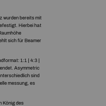
z wurden bereits mit
festigt. Hierbei hat
z Raumhöhe
hlt sich für Beamer
format: 1:1 | 4:3 |
wendet. Asymmetric
terschiedlich sind
elle messung, es
m König des