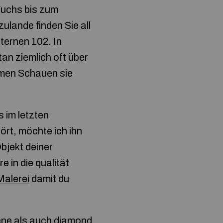
uchs bis zum
ulande finden Sie all
sternen 102. In
rtan ziemlich oft über
umen Schauen sie
 im letzten
ört, möchte ich ihn
bjekt deiner
e in die qualität
alerei
damit du
ene als auch
diamond