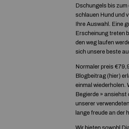
Dschungels bis zum 
schlauen Hund und vo
Ihre Auswahl. Eine gu
Erscheinung treten b
den weg laufen werd
sich unsere beste a
Normaler preis €79,9
Blogbeitrag (hier) er
einmal wiederholen. 
Begierde » ansiehst o
unserer verwendeten 
lange freude an der 
Wir bieten sowohl
Di