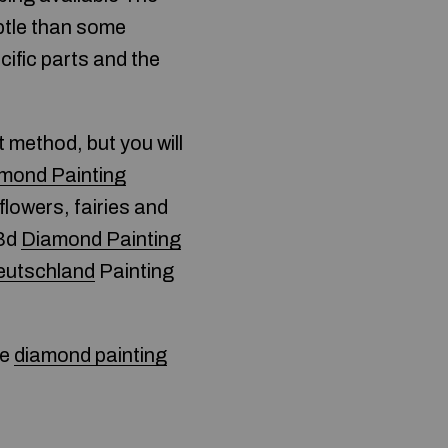
ubtle than some
ific parts and the
 method, but you will
mond Painting
lowers, fairies and
 3d
Diamond Painting
eutschland
Painting
ne
diamond painting