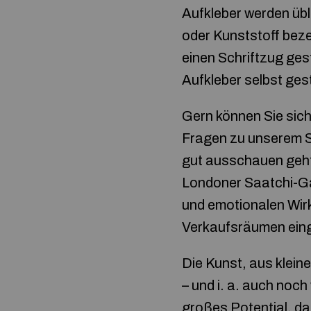
Aufkleber werden übl
oder Kunststoff beze
einen Schriftzug ges
Aufkleber selbst ges
Gern können Sie sic
Fragen zu unserem Sh
gut ausschauen geh
Londoner Saatchi-Gal
und emotionalen Wirk
Verkaufsräumen ein
Die Kunst, aus klein
– und i. a. auch noc
großes Potential, da