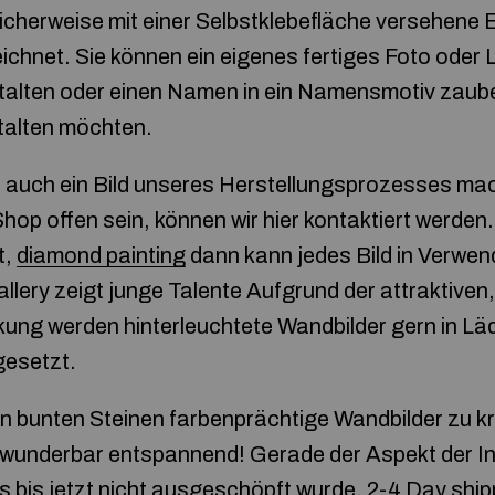
icherweise mit einer Selbstklebefläche versehene E
ichnet. Sie können ein eigenes fertiges Foto oder
talten oder einen Namen in ein Namensmotiv zaube
talten möchten.
h auch ein Bild unseres Herstellungsprozesses mac
op offen sein, können wir hier kontaktiert werden
t,
diamond painting
dann kann jedes Bild in Verwen
lery zeigt junge Talente Aufgrund der attraktiven
ung werden hinterleuchtete Wandbilder gern in Lä
gesetzt.
en bunten Steinen farbenprächtige Wandbilder zu kre
h wunderbar entspannend! Gerade der Aspekt der Int
s bis jetzt nicht ausgeschöpft wurde. 2-4 Day ship