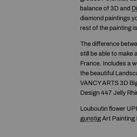
balance of 3D and
D
diamond paintings yo
rest of the painting is
The difference betwe
still be able to make
France. Includes a w
the beautiful Lands
VANCY ARTS 3D Big
Design 447 Jelly Rhi
Louboutin flower UPI
gunstig
Art Painting 