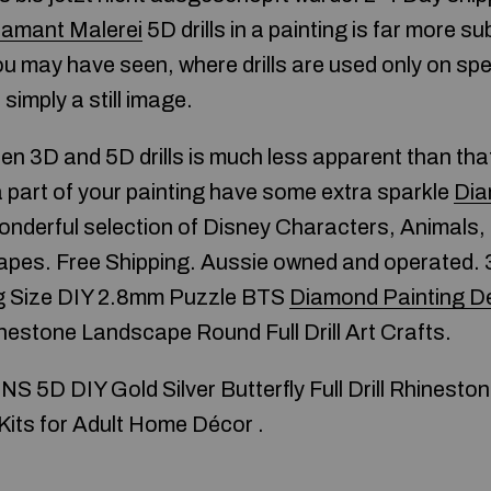
iamant Malerei
5D drills in a painting is far more s
u may have seen, where drills are used only on spec
 simply a still image.
en 3D and 5D drills is much less apparent than that
 a part of your painting have some extra sparkle
Dia
onderful selection of Disney Characters, Animals, f
capes. Free Shipping. Aussie owned and operated.
 Size DIY 2.8mm Puzzle BTS
Diamond Painting D
nestone Landscape Round Full Drill Art Crafts.
NS 5D DIY Gold Silver Butterfly Full Drill Rhinesto
Kits for Adult Home Décor .