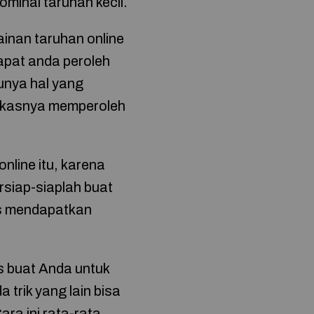
inal taruhan kecil.
inan taruhan online
apat anda peroleh
tunya hal yang
elekasnya memperoleh
nline itu, karena
siap-siaplah buat
us mendapatkan
s buat Anda untuk
trik yang lain bisa
ara ini rata-rata