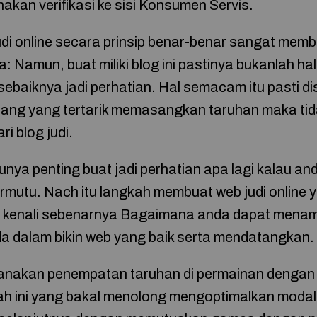
kan verifikasi ke sisi Konsumen Servis.
udi online secara prinsip benar-benar sangat mem
: Namun, buat miliki blog ini pastinya bukanlah ha
sebaiknya jadi perhatian. Hal semacam itu pasti di
rang yang tertarik memasangkan taruhan maka tid
i blog judi.
unya penting buat jadi perhatian apa lagi kalau 
ermutu. Nach itu langkah membuat web judi online
a kenali sebenarnya Bagaimana anda dapat mena
da dalam bikin web yang baik serta mendatangkan.
anakan penempatan taruhan di permainan dengan 
lah ini yang bakal menolong mengoptimalkan modal