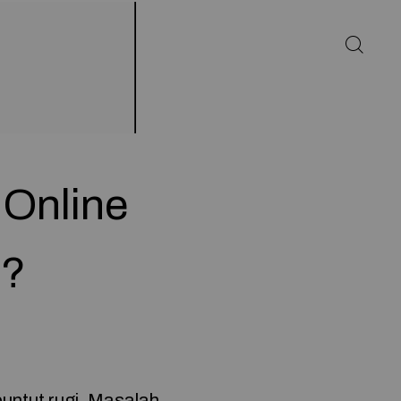
 Online
r?
untut rugi. Masalah