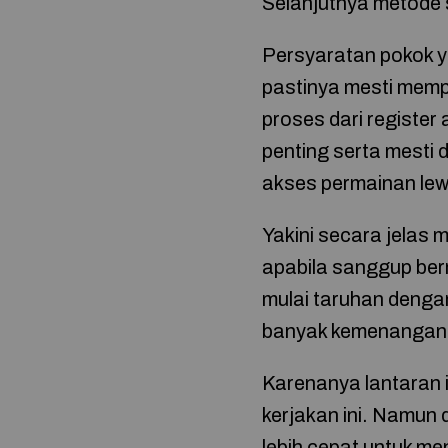
Selanjutnya metode 
Persyaratan pokok y
pastinya mesti memp
proses dari register 
penting serta mesti
akses permainan le
Yakini secara jelas 
apabila sanggup ber
mulai taruhan deng
banyak kemenangan
Karenanya lantaran 
kerjakan ini. Namun 
lebih cepat untuk men