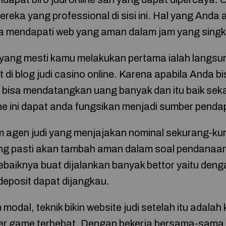
ereka yang professional di sisi ini. Hal yang Anda
a mendapati web yang aman dalam jam yang singk
yang mesti kamu melakukan pertama ialah langsu
di blog judi casino online. Karena apabila Anda b
isa mendatangkan uang banyak dan itu baik seka
ine ini dapat anda fungsikan menjadi sumber penda
 agen judi yang menjajakan nominal sekurang-ku
ng pasti akan tambah aman dalam soal pendanaan
ebaiknya buat dijalankan banyak bettor yaitu den
deposit dapat dijangkau.
modal, teknik bikin website judi setelah itu adalah
er game terhebat. Dengan bekerja bersama-sama 