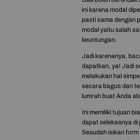
ini karena modal dip
pasti sama dengan 
modal yaitu salah s
keuntungan.
Jadi karenanya, bac
dapatkan, ya! Jadi 
melakukan hal simpel
secara bagus dan tem
lumrah buat Anda ala
Ini memiliki tujuan 
dapat selekasnya di 
Sesudah isikan form