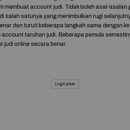
am membuat account judi. Tidak boleh asal-asalan
di salah satunya yang menimbulkan rugi selanjutn
enar dan turuti beberapa langkah sama dengan k
 account taruhan judi. Beberapa pemula semestinya
 judi online secara benar.
Login joker