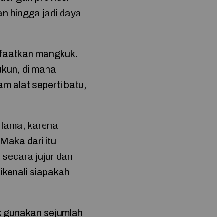
nan hingga jadi daya
anfaatkan mangkuk.
ukun, di mana
m alat seperti batu,
 lama, karena
Maka dari itu
a secara jujur dan
ikenali siapakah
uk gunakan sejumlah