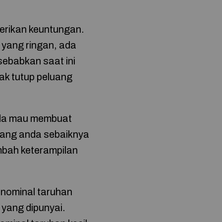
berikan keuntungan.
l yang ringan, ada
sebabkan saat ini
ak tutup peluang
anda mau membuat
 yang anda sebaiknya
mbah keterampilan
nominal taruhan
 yang dipunyai.