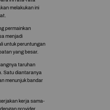
 akan melakukan ini
at.
ng permainkan
isa menjadi
li untuk peruntungan
patan yang besar.
rangnya taruhan
. Satu diantaranya
gan menunjuk bandar
 kerjakan kerja sama-
dengan provider