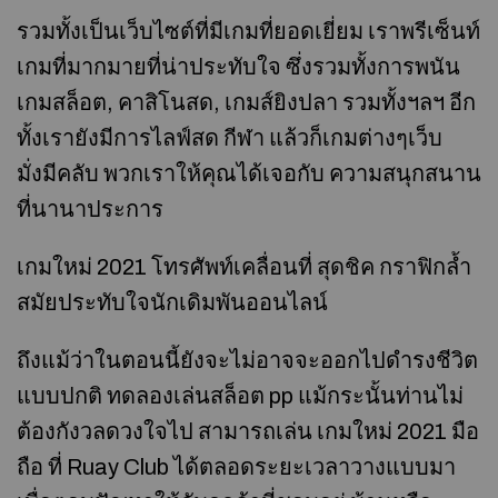
รวมทั้งเป็นเว็บไซต์ที่มีเกมที่ยอดเยี่ยม เราพรีเซ็นท์
เกมที่มากมายที่น่าประทับใจ ซึ่งรวมทั้งการพนัน
เกมสล็อต, คาสิโนสด, เกมส์ยิงปลา รวมทั้งฯลฯ อีก
ทั้งเรายังมีการไลฟ์สด กีฬา แล้วก็เกมต่างๆเว็บ
มั่งมีคลับ พวกเราให้คุณได้เจอกับ ความสนุกสนาน
ที่นานาประการ
เกมใหม่ 2021 โทรศัพท์เคลื่อนที่ สุดชิค กราฟิกล้ำ
สมัยประทับใจนักเดิมพันออนไลน์
ถึงแม้ว่าในตอนนี้ยังจะไม่อาจจะออกไปดำรงชีวิต
แบบปกติ ทดลองเล่นสล็อต pp แม้กระนั้นท่านไม่
ต้องกังวลดวงใจไป สามารถเล่น เกมใหม่ 2021 มือ
ถือ ที่ Ruay Club ได้ตลอดระยะเวลาวางแบบมา