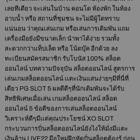
เลยทีเดียว จะเล่นในบ้าน คอนโด ห้องพัก ในห้อง
อาบน้ำ หรือ สถานที่ชุมชน จะไม่มีผู้ใดทราบ
แน่นอน ว่าคุณเล่นเกม หรือเล่นการเดิมพัน แถม
เครื่องมือยังมีขนาดเล็ก นำพาได้ง่าย รวมทั้ง
สะดวกกว่าแท็ปเล็ต หรือ โน้ตบุ๊ค อีกด้วย ลง
ทะเบียนสมัครสมาชิก รับโบนัส 100% สล็อต
ออนไลน์ บทความปัจจุบัน สล็อตออนไลน์ สูตรการ
เล่นเกมสล็อตออนไลน์ เเตะเงินแสนง่ายๆมีที่นี่ที่
เดียว PG SLOT 5 ผลดีดีๆที่นักเดิมพันจะได้รับ
สิทธิพิเศษเมื่อเล่น เกมสล็อตออนไลน์ สล็อต
ออนไลน์ 5 ข้อดีของการเล่นสล็อตออนไลน์
วิเคราะห์ดีๆมีเเต่คุณประโยชน์ XO SLOT
กระบวนการปั่นสล็อตออนไลน์ยังไงให้มั่งมีเเตะ
เงินล้าน LIVE22 มือใหม่ฝึกหัดปั่นสล็อตต้องรู้ ก่อน