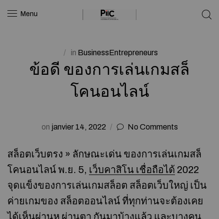
Menu
in
BusinessEntrepreneurs
ข้อดี ของการเล่นเกมสล็
โคนอนไลน์
on
janvier 14, 2022
No Comments
สล็อตเว็บตรง » ลักษณะเด่น ของการเล่นเกมสล็
โคนอนไลน์ พ.ย. 5,
เว็บคาสิโน เชื่อถือได้
2022
จุดแข็งของการเล่นเกมสล็อต สล็อตเว็บใหญ่ เป็น
ค่ายเกมของ สล็อตออนไลน์ ที่ทุกท่านจะต้องเคย
ได้เห็นผ่านหู ผ่านตา กันมาบ้างแล้ว และบางคน