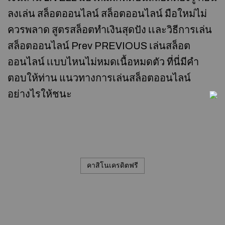
ลงเล่น สล็อตออนไลน์ สล็อตออนไลน์ มือใหม่ไม่
ควรพลาด สูตรสล็อตทำเงินสุดปัง เเละวิธีการเล่น
สล็อตออนไลน์ Prev PREVIOUS เล่นสล็อต
ออนไลน์ เเบบไหนไม่หมดเนื้อหมดตัว ที่นี่มีคำ
ตอบให้ท่าน แนวทางการเล่นสล็อตออนไลน์
อย่างไรให้ชนะ
คาสิโนเครดิตฟรี