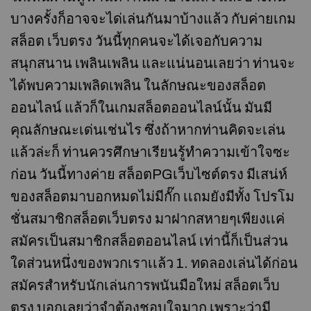
บางครั้งก็อาจจะได่เล่นกันมาบ้างแล้ว กับค่ายเกม
สล็อต เว็บตรง วันนี้ทุกคนจะได้เจอกับความ
สนุกสนาน เพลินเพลิน และแน่นอนเลยว่า ท่านจะ
ได้พบความเพลิดเพลิน ในลักษณะของสล็อต
ออนไลน์ แล้วก็ในเกมสล็อตออนไลน์นั้น มันมี
คุณลักษณะเด่นเช่นไร ซึ่งถ้าหากท่านคิดจะเล่น
แล้วล่ะก็ ท่านควรศึกษาเรียนรู้ทำความเข้าใจซะ
ก่อน วันนี้ทางค่าย สล็อตPGเว็บไซต์ตรง มีเสน่ห์
ของสล็อตมาบอกหมดไม่มีกั๊ก เเถมยังมีทั้ง โปรโม
ชั่นสมาชิกสล็อตเว็บตรง มาฝากสหายๆเพียงเเค่
สมัครเป็นสมาชิกสล็อตออนไลน์ เท่านี้ก็เป็นส่วน
ใดส่วนหนึ่งของพวกเราเเล้ว 1. ทดลองเล่นได้ก่อน
สมัครสำหรับนักเล่นการพนันมือใหม่ สล็อตเว็บ
ตรง บอกเลยว่าจำต้องชอบใจมาก เพราะว่ามี