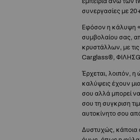
εμπειρία άνω των t
συνεργασίες με 20+
Εφόσον η κάλυψη «
συμβολαίου σας, απ
κρυστάλλων, με τι
Carglass®, ΦΙΛΗΣGl
Έρχεται, λοιπόν, η
καλύψεις έχουν μι
σου αλλά μπορεί να
σου τη συγκριση τι
αυτοκίνητο σου απ
Δυστυχώς, κάποια α
όμως, όπως η φύλαξ