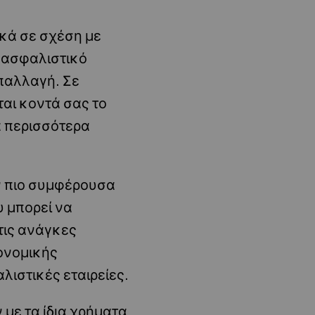
ικά σε σχέση με
ε ασφαλιστικό
παλλαγή. Σε
αι κοντά σας το
α περισσότερα
ν πιο συμφέρουσα
υ μπορεί να
τις ανάγκες
ονομικής
λιστικές εταιρείες.
 με τα ίδια χρήματα