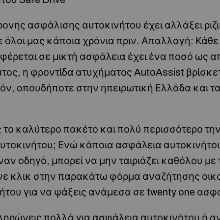
ονης ασφάλισης αυτοκινήτου έχει αλλάξει ριζ
 όλοι μας κάποια χρόνια πριν. Απαλλαγή: Κάθ
φέρεται σε μικτή ασφάλεια έχει ένα ποσό ως α
ος, η φροντίδα ατυχήματος AutoAssist βρίσκετ
όν, οπουδήποτε στην ηπειρωτική Ελλάδα και τ
ς το καλύτερο πακέτο και πολύ περισσότερο τη
αυτοκινήτου; Ενώ κάποια ασφάλεια αυτοκινήτο
αν οδηγό, μπορεί να μην ταιριάζει καθόλου με 
νε κλικ στην παρακάτω φόρμα αναζήτησης οικ
του για να ψάξεις ανάμεσα σε twenty one ασφα
πληρώνεις πολλά για ασφάλεια αυτοκινήτου ή αν