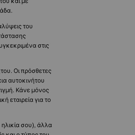
του και με
λάδα.
αλύψεις του
ατάστασης
υγκεκριμένα στις
του. Οι πρόσθετες
εια αυτοκινήτου
ιγμή. Κάνε μόνος
ή εταιρεία για το
 ηλικία σου), άλλα
ς και ο τύπος του