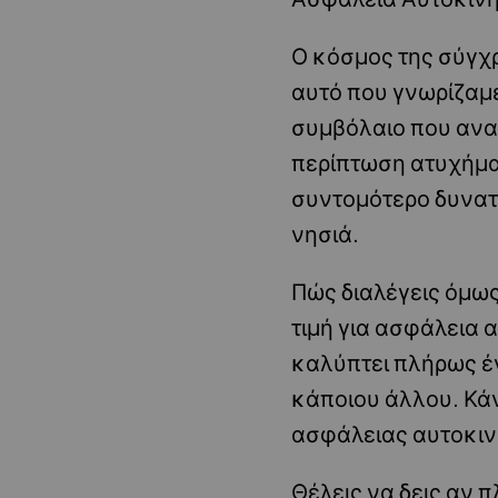
Ο κόσμος της σύγχρ
αυτό που γνωρίζαμε
συμβόλαιο που ανα
περίπτωση ατυχήματ
συντομότερο δυνατ
νησιά.
Πώς διαλέγεις όμω
τιμή για ασφάλεια 
καλύπτει πλήρως έν
κάποιου άλλου. Κά
ασφάλειας αυτοκινή
Θέλεις να δεις αν 