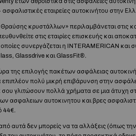
wenty ετών αθροιστικά στις ασφάλειες αυτοκινή
 ασφαλιστικές εταιρείες αυτοκινήτου στην Ελ
Θραύσης κρυστάλλων» περιλαμβάνεται στις κ
ευθυνθείτε στις εταιρίες επισκευής και αποκ
ς οποίες συνεργάζεται η INTERAMERICAN και σ
ass, Glassdrive και GlassFit®.
 ώρα της επιλογής πακέτων ασφάλειας αυτοκινή
α επιπλέον πολύ μικρή επιβάρυνση στην ασφάλ
 σου γλιτώσουν πολλά χρήματα σε μια άτυχη στ
μων ασφαλειων αυτοκινητου και βρες ασφαλιστικ
ό 44€.
πό αυτά δεν μπορείς να τα αλλάξεις (όπως την
η του αυτοκινήτου, το πόσο προσεκτικά οδηγεί