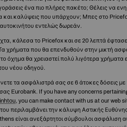
οράσεις ένα πιο πλήρες πακέτο; Θέλεις να ενη
 και καλύψεις που υπάρχουν; Μπες στο Pricefo
αυτοκινήτου εντελώς δωρεάν.
χτα, κάλεσα το Pricefox και σε 20 λεπτά έφτασε
Τα χρήματα που θα επενδυθούν στην μικτή ασφ
το όχημα θα χρειαστεί πολύ λιγότερα χρήματα 
του νέου οδηγού.
ετε τα ασφάλιστρά σας σε 6 άτοκες δόσεις με
ας Eurobank. If you have any concerns pertaining
inhtou
, you can make contact with us at our web s
ου περιλαμβάνει την κάλυψη Αστικής Ευθύνης 
f Athens είναι ανεξάρτητοι σύμβουλοι ασφάλιση 