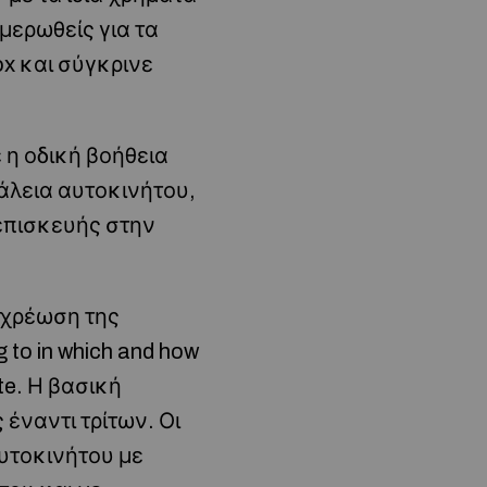
μερωθείς για τα
x και σύγκρινε
 η οδική βοήθεια
άλεια αυτοκινήτου,
επισκευής στην
 χρέωση της
 to in which and how
ite. Η βασική
έναντι τρίτων. Οι
αυτοκινήτου με