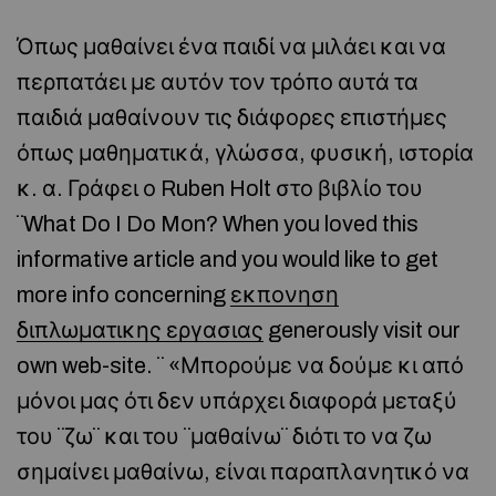
Όπως μαθαίνει ένα παιδί να μιλάει και να
περπατάει με αυτόν τον τρόπο αυτά τα
παιδιά μαθαίνουν τις διάφορες επιστήμες
όπως μαθηματικά, γλώσσα, φυσική, ιστορία
κ. α. Γράφει ο Ruben Holt στο βιβλίο του
¨What Do I Do Mon? When you loved this
informative article and you would like to get
more info concerning
εκπονηση
διπλωματικης εργασιας
generously visit our
own web-site. ¨ «Μπορούμε να δούμε κι από
μόνοι μας ότι δεν υπάρχει διαφορά μεταξύ
του ¨ζω¨ και του ¨μαθαίνω¨ διότι το να ζω
σημαίνει μαθαίνω, είναι παραπλανητικό να