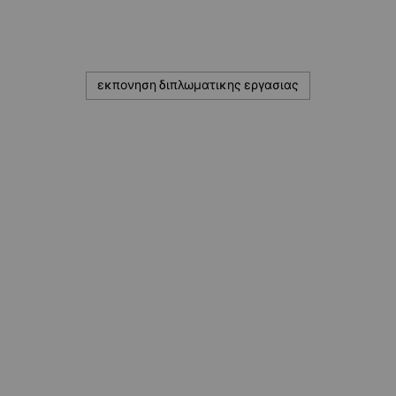
εκπονηση διπλωματικης εργασιας
© 2020 — Produits d'Identification Industrielle et
Commerciale inc